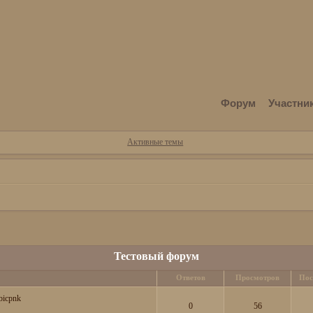
Форум
Участни
Активные темы
Тестовый форум
Ответов
Просмотров
Пос
bicpnk
0
56