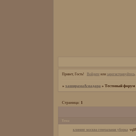
Привет, Гость!
Войдите
или
зарегистрируйтесь
.
»
хаширама&мадара
»
Тестовый форум
Страница:
1
Тема
клининг москва генеральная уборка
vqlf