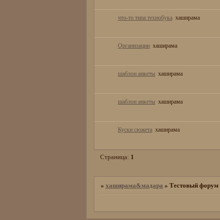
что-то типа технобука
хаширама
Организации
хаширама
шаблон анкеты
хаширама
шаблон анкеты
хаширама
Куски сюжета
хаширама
Страница:
1
»
хаширама&мадара
»
Тестовый форум