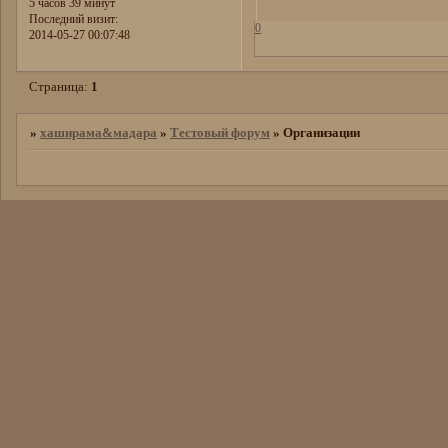
5 часов 39 минут
Последний визит:
0
2014-05-27 00:07:48
Страница:
1
»
хаширама&мадара
»
Тестовый форум
»
Организации