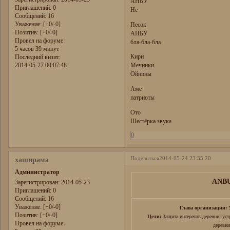
АНБУ
Приглашений:
0
Не
Сообщений:
16
Уважение:
[+0/-0]
Песок
Позитив:
[+0/-0]
АНБУ
Провел на форуме:
бла-бла-бла
5 часов 39 минут
Кири
Последний визит:
2014-05-27 00:07:48
Мечники
Ойнины
Аме
патриоты
Ото
Шестёрка звука
0
Поделиться
2014-05-24 23:35:20
хаширама
Администратор
ANB
Зарегистрирован
: 2014-05-23
Приглашений:
0
Сообщений:
16
Уважение:
[+0/-0]
Глава организации:
У
Позитив:
[+0/-0]
Цели:
Защита интересов деревни; уст
Провел на форуме:
деревни