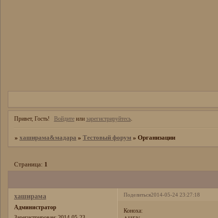
Привет, Гость!
Войдите
или
зарегистрируйтесь
.
»
хаширама&мадара
»
Тестовый форум
»
Организации
Страница:
1
Поделиться
2014-05-24 23:27:18
хаширама
Администратор
Коноха:
Зарегистрирован
: 2014-05-23